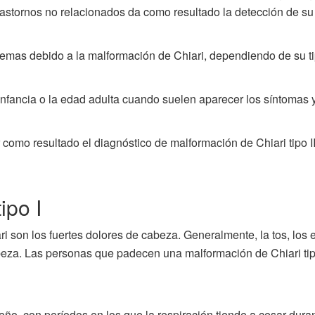
astornos no relacionados da como resultado la detección de su
emas debido a la malformación de Chiari, dependiendo de su ti
nfancia o la edad adulta cuando suelen aparecer los síntomas y 
como resultado el diagnóstico de malformación de Chiari tipo I
ipo I
i son los fuertes dolores de cabeza. Generalmente, la tos, los 
abeza. Las personas que padecen una malformación de Chiari ti
o, con períodos en los que la respiración tiende a cesar duran