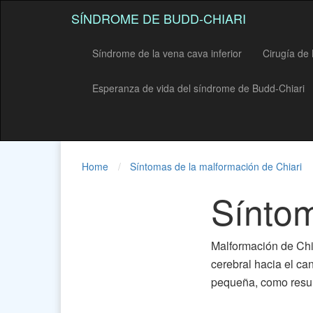
SÍNDROME DE BUDD-CHIARI
Síndrome de la vena cava inferior
Cirugía de
Esperanza de vida del síndrome de Budd-Chiari
Home
Síntomas de la malformación de Chiari
Síntom
Malformación de Chi
cerebral hacia el c
pequeña, como result