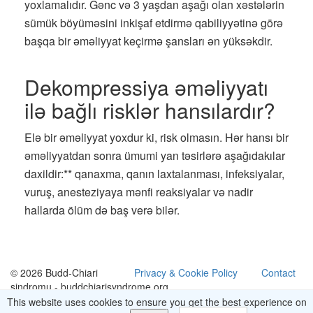
yoxlamalıdır. Gənc və 3 yaşdan aşağı olan xəstələrin
sümük böyüməsini inkişaf etdirmə qabiliyyətinə görə
başqa bir əməliyyat keçirmə şansları ən yüksəkdir.
Dekompressiya əməliyyatı
ilə bağlı risklər hansılardır?
Elə bir əməliyyat yoxdur ki, risk olmasın. Hər hansı bir
əməliyyatdan sonra ümumi yan təsirlərə aşağıdakılar
daxildir:** qanaxma, qanın laxtalanması, infeksiyalar,
vuruş, anesteziyaya mənfi reaksiyalar və nadir
hallarda ölüm də baş verə bilər.
© 2026 Budd-Chiari
Privacy & Cookie Policy
Contact
sindromu - buddchiarisyndrome.org
This website uses cookies to ensure you get the best experience on