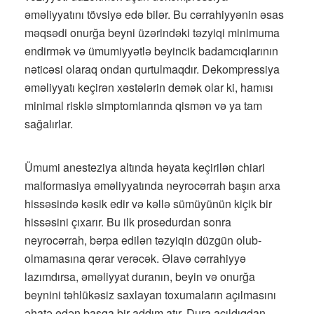
əməliyyatını tövsiyə edə bilər. Bu cərrahiyyənin əsas
məqsədi onurğa beyni üzərindəki təzyiqi minimuma
endirmək və ümumiyyətlə beyincik badamcıqlarının
nəticəsi olaraq ondan qurtulmaqdır. Dekompressiya
əməliyyatı keçirən xəstələrin demək olar ki, hamısı
minimal risklə simptomlarında qismən və ya tam
sağalırlar.
Ümumi anesteziya altında həyata keçirilən chiari
malformasiya əməliyyatında neyrocərrah başın arxa
hissəsində kəsik edir və kəllə sümüyünün kiçik bir
hissəsini çıxarır. Bu ilk prosedurdan sonra
neyrocərrah, bərpa edilən təzyiqin düzgün olub-
olmamasına qərar verəcək. Əlavə cərrahiyyə
lazımdırsa, əməliyyat duranın, beyin və onurğa
beynini təhlükəsiz saxlayan toxumaların açılmasını
əhatə edən başqa bir addım atır. Dura açıldıqdan