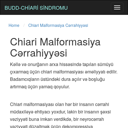
BUDD-CHIARI SINDROMU
Toggl
naviga
Home
Chiari Malformasiya Cərrahiyyəsi
Chiari Malformasiya
Cərrahiyyəsi
Kəllə və onurğanın arxa hissəsində tapılan sümüyü
çıxarmaq üçün chiari malformasiyası əməliyyatı edilir.
Badamcıqların üstündəki dura açılır və boşluğu
artırmaq üçün yamaq qoyulur.
Chiari malformasiyası olan hər bir insanın cərrahi
müdaxiləyə ehtiyacı yoxdur, lakin bir insanın şəxsi
vəziyyəti buna imkan verdikdə, bir neyrocərrah
vəziyyəti düzəltmək üçün dekompressiya