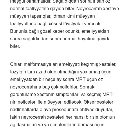
məşğul olmamalıdır. Sağaldıqdan sonra insan öz
normal fəaliyyətinə qayıda bilər. Neyrocərrah xəstəyə
müəyyən tapşırıqlar, idman kimi müəyyən
fəaliyyətlərlə bağlı xüsusi tövsiyələr verəcək.
Bununla bağlı gözəl xəbər odur ki, əməliyyatdan
sonra sağaldıqdan sonra normal həyatına qayıda
bilər.
Chiari malformasiyaları əməliyyatı keçirmiş xəstələr,
təzyiqin tam azad olub olmadığını yoxlamaq üçün
əməliyyatdan bir neçə ay sonra MRT üçün öz
neyrocərrahına baş çəkməlidirlər. Sonrakı
görüntüləmə xəstənin simptomları və keçmiş MRT-
nin nəticələri ilə müəyyən ediləcək. Əksər xəstələr
nadir hallarda əlavə prosedurlara ehtiyac duyurlar,
lakin neyrocərrah xəstələri hər hansı bir simptomun
ağırlaşmaları və ya simptomların bərpası üçün