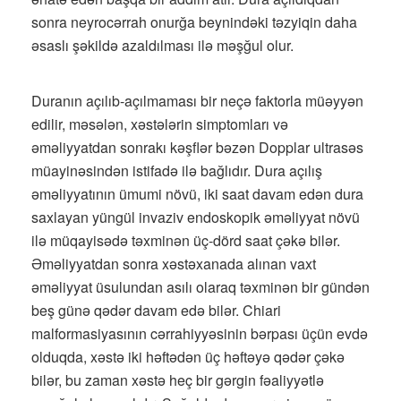
sonra neyrocərrah onurğa beynindəki təzyiqin daha
əsaslı şəkildə azaldılması ilə məşğul olur.
Duranın açılıb-açılmaması bir neçə faktorla müəyyən
edilir, məsələn, xəstələrin simptomları və
əməliyyatdan sonrakı kəşflər bəzən Dopplar ultrasəs
müayinəsindən istifadə ilə bağlıdır. Dura açılış
əməliyyatının ümumi növü, iki saat davam edən dura
saxlayan yüngül invaziv endoskopik əməliyyat növü
ilə müqayisədə təxminən üç-dörd saat çəkə bilər.
Əməliyyatdan sonra xəstəxanada alınan vaxt
əməliyyat üsulundan asılı olaraq təxminən bir gündən
beş günə qədər davam edə bilər. Chiari
malformasiyasının cərrahiyyəsinin bərpası üçün evdə
olduqda, xəstə iki həftədən üç həftəyə qədər çəkə
bilər, bu zaman xəstə heç bir gərgin fəaliyyətlə